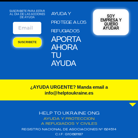
SUSCRIBETE PARA ESTAR
AYUDA Y
AL DIA DE LAS ACCIONES
SOY
DE AYUDA
EMPRESA Y
PROTEGE A LOS
QUIERO
AYUDAR
REFUGIADOS
APORTA
SUSCRIBETE
AHORA
TU
AYUDA
¿AYUDA URGENTE? Manda email a
info@helptoukraine.es
HELP TO UKRAINE ONG
AYUDA Y PROTECCION
A REFUGIADOS Y CIVILES
REGISTRO NACIONAL DE ASOCIACIONES Nº 624514
C.I.F: G10681187