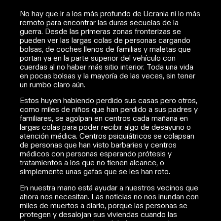
No hay que ir a los más profundo de Ucrania ni lo más
remoto para encontrar las duras secuelas de la
guerra. Desde las primeras zonas fronterizas se
pueden ver las largas colas de personas cargando
bolsas, de coches llenos de familias y maletas que
portan ya en la parte superior del vehículo con
cuerdas al no haber más sitio interior. Toda una vida
en pocas bolsas y la mayoría de las veces, sin tener
un rumbo claro aún.
Estos huyen habiendo perdido sus casas pero otros,
como miles de niños que han perdido a sus padres y
familiares, se agolpan en centros cada mañana en
largas colas para poder recibir algo de desayuno o
atención médica. Centros psiquiátricos se colapsan
de personas que han visto barbaries y centros
médicos con personas esperando prótesis y
tratamientos a los que no tienen alcance, o
simplemente unas gafas que se les han roto.
En nuestra mano está ayudar a nuestros vecinos que
ahora nos necesitan. Las noticias no nos inundan con
miles de muertos a diario, porque las personas se
protegen y desalojan sus viviendas cuando las