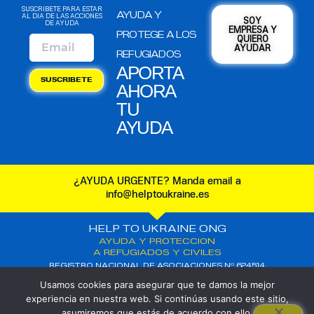
SUSCRIBETE PARA ESTAR
AYUDA Y
AL DIA DE LAS ACCIONES
SOY
DE AYUDA
EMPRESA Y
PROTEGE A LOS
QUIERO
AYUDAR
REFUGIADOS
APORTA
SUSCRIBETE
AHORA
TU
AYUDA
¿AYUDA URGENTE? Manda email a
info@helptoukraine.es
HELP TO UKRAINE ONG
AYUDA Y PROTECCION
A REFUGIADOS Y CIVILES
REGISTRO NACIONAL DE ASOCIACIONES Nº 624514
C.I.F: G10681187
Usamos cookies para asegurar que te damos la mejor
COPYRIGHT – HELP TO UKRAINE ONG
experiencia en nuestra web. Si continúas usando este sitio,
POLÍTICAS DE PRIVACIDAD
asumiremos que estás de acuerdo con ello.